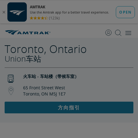
跳
跳
转
转
至
至
内
导
容
航
Toronto, Ontario
Union车站
火车站 - 车站楼（带候车室）
65 Front Street West
Toronto, ON M5J 1E7
方向指引