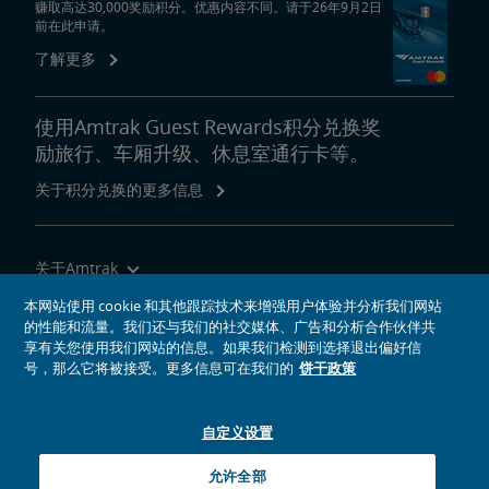
赚取高达30,000奖励积分。优惠内容不同。请于26年9月2日
前在此申请。
了解更多
使用Amtrak Guest Rewards积分兑换奖
励旅行、车厢升级、休息室通行卡等。
关于积分兑换的更多信息
关于Amtrak
乘坐Amtrak列车旅行
本网站使用 cookie 和其他跟踪技术来增强用户体验并分析我们网站
的性能和流量。我们还与我们的社交媒体、广告和分析合作伙伴共
网站工具
享有关您使用我们网站的信息。如果我们检测到选择退出偏好信
号，那么它将被接受。更多信息可在我们的
饼干政策
自定义设置
社交媒体偶像
Amtrak的Facebook主页将在新窗口中打开
Amtrak的Twitter主页将在新窗口中打开
Amtrak的Instagram主页将在新窗口中打开
Amtrak的Linkedin主页将在新窗口中打开
Amtrak的YouTube主页将在新窗口中打开
Pinterest将在新窗口中打开
允许全部