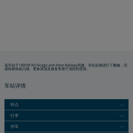
该车站于1895年为Chicago and Alton Railway而建，车站近期进行了翻修，完
成砖砌体嵌凸缝、更换屋顶及修复售票厅顶部的壁画。
车站详情
特点
行李
停车