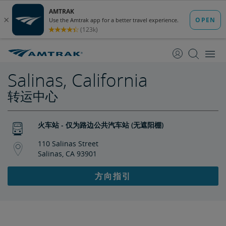
跳
跳
转
转
至
至
内
导
容
航
Salinas, California
转运中心
火车站 - 仅为路边公共汽车站 (无遮阳棚)
110 Salinas Street
Salinas, CA 93901
方向指引