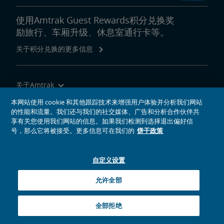
使用Amtrak Guest Rewards积分兑换奖
励旅行、车厢升级、休息室通行卡等。
关于积分兑换的更多信息
关于Amtrak
乘坐Amtrak列车旅行
本网站使用 cookie 和其他跟踪技术来增强用户体验并分析我们网站
的性能和流量。我们还与我们的社交媒体、广告和分析合作伙伴共
网站工具
享有关您使用我们网站的信息。如果我们检测到选择退出偏好信
号，那么它将被接受。更多信息可在我们的
饼干政策
自定义设置
社交媒体偶像
Amtrak的Facebook主页将在新窗口中打开
Amtrak的Twitter主页将在新窗口中打开
Amtrak的Instagram主页将在新窗口中打开
Amtrak的Linkedin主页将在新窗口中打开
Amtrak的YouTube主页将在新窗口中打开
Pinterest将在新窗口中打开
允许全部
© 2026
National Railroad Passenger Corporation
全部拒绝