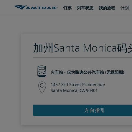
跳
跳
订票
列车状态
我的旅程
计划
转
转
至
至
内
导
容
航
加州Santa Monica码
火车站 - 仅为路边公共汽车站 (无遮阳棚)
1457 3rd Street Promenade
Santa Monica, CA 90401
方向指引