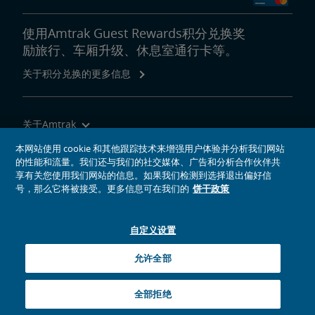
使用Amtrak Guest Rewards积分兑换奖
励旅行、车厢升级、休息室通行卡等。
关于积分兑换的更多信息
关于Amtrak
乘坐Amtrak列车旅行
本网站使用 cookie 和其他跟踪技术来增强用户体验并分析我们网站
的性能和流量。我们还与我们的社交媒体、广告和分析合作伙伴共
网站工具
享有关您使用我们网站的信息。如果我们检测到选择退出偏好信
号，那么它将被接受。更多信息可在我们的
饼干政策
自定义设置
社交媒体偶像
Amtrak的Facebook主页将在新窗口中打开
Amtrak的Twitter主页将在新窗口中打开
Amtrak的Instagram主页将在新窗口中打开
Amtrak的Linkedin主页将在新窗口中打开
Amtrak的YouTube主页将在新窗口中打开
Pinterest将在新窗口中打开
允许全部
© 2026
National Railroad Passenger Corporation
全部拒绝