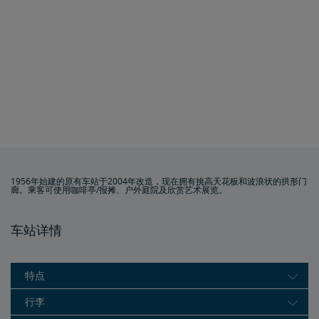
1956年始建的原有车站于2004年改造，现在拥有挑高天花板和波浪状的拱形门
廊。乘客可使用咖啡亭/报摊、户外庭院及欣赏艺术展览。
车站详情
特点
行李