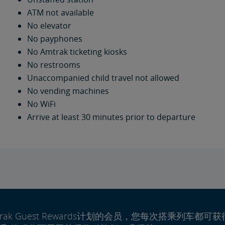
ATM not available
No elevator
No payphones
No Amtrak ticketing kiosks
No restrooms
Unaccompanied child travel not allowed
No vending machines
No WiFi
Arrive at least 30 minutes prior to departure
rak Guest Rewards计划的会员，您每次搭乘列车都可获