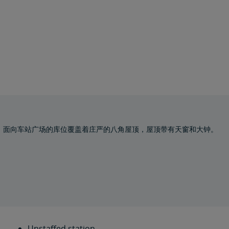
面。面向车站广场的库位覆盖着庄严的八角屋顶，屋顶带有天窗和大钟。
Unstaffed station