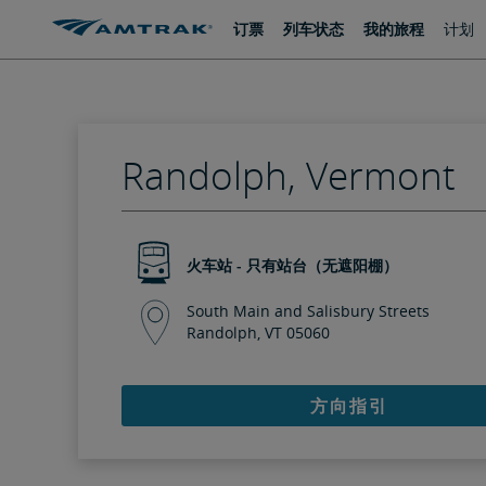
跳
跳
订票
列车状态
我的旅程
计划
转
转
至
至
内
导
容
航
Randolph, Vermont
火车站 - 只有站台（无遮阳棚）
South Main and Salisbury Streets
Randolph, VT 05060
方向指引