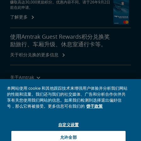
赚取高达30,000奖励积分。优惠内容不同。请于26年9月2日
前在此申请。
了解更多
使用Amtrak Guest Rewards积分兑换奖
励旅行、车厢升级、休息室通行卡等。
关于积分兑换的更多信息
关于Amtrak
乘坐Amtrak列车旅行
本网站使用 cookie 和其他跟踪技术来增强用户体验并分析我们网站
的性能和流量。我们还与我们的社交媒体、广告和分析合作伙伴共
网站工具
享有关您使用我们网站的信息。如果我们检测到选择退出偏好信
号，那么它将被接受。更多信息可在我们的
饼干政策
自定义设置
社交媒体偶像
Amtrak的Facebook主页将在新窗口中打开
Amtrak的Twitter主页将在新窗口中打开
Amtrak的Instagram主页将在新窗口中打开
Amtrak的Linkedin主页将在新窗口中打开
Amtrak的YouTube主页将在新窗口中打开
Pinterest将在新窗口中打开
允许全部