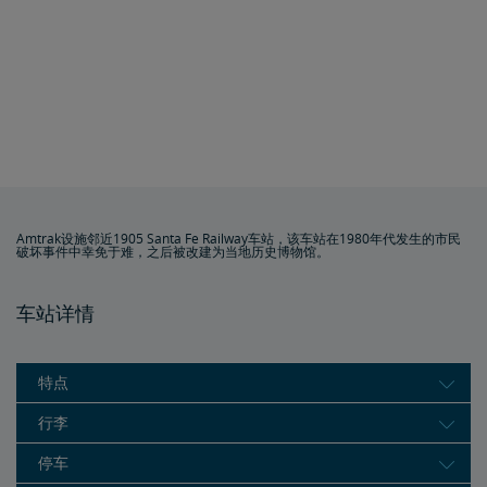
Amtrak设施邻近1905 Santa Fe Railway车站，该车站在1980年代发生的市民
破坏事件中幸免于难，之后被改建为当地历史博物馆。
车站详情
特点
行李
停车