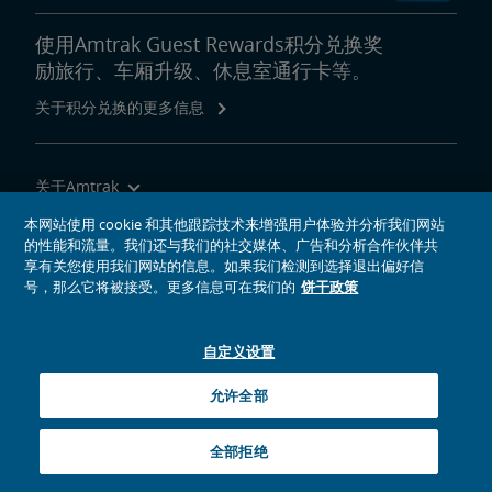
使用Amtrak Guest Rewards积分兑换奖
励旅行、车厢升级、休息室通行卡等。
关于积分兑换的更多信息
关于Amtrak
乘坐Amtrak列车旅行
本网站使用 cookie 和其他跟踪技术来增强用户体验并分析我们网站
的性能和流量。我们还与我们的社交媒体、广告和分析合作伙伴共
网站工具
享有关您使用我们网站的信息。如果我们检测到选择退出偏好信
号，那么它将被接受。更多信息可在我们的
饼干政策
自定义设置
社交媒体偶像
Amtrak的Facebook主页将在新窗口中打开
Amtrak的Twitter主页将在新窗口中打开
Amtrak的Instagram主页将在新窗口中打开
Amtrak的Linkedin主页将在新窗口中打开
Amtrak的YouTube主页将在新窗口中打开
Pinterest将在新窗口中打开
允许全部
© 2026
National Railroad Passenger Corporation
全部拒绝