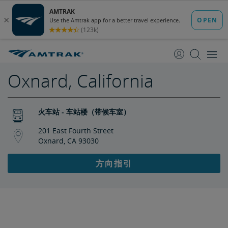
跳
跳
转
转
至
至
内
导
容
航
Oxnard, California
火车站 - 车站楼（带候车室）
201 East Fourth Street
Oxnard, CA 93030
方向指引