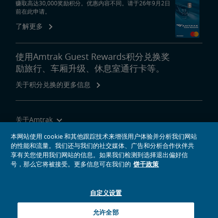
赚取高达30,000奖励积分。优惠内容不同。请于26年9月2日
前在此申请。
了解更多
使用Amtrak Guest Rewards积分兑换奖
励旅行、车厢升级、休息室通行卡等。
关于积分兑换的更多信息
关于Amtrak
乘坐Amtrak列车旅行
本网站使用 cookie 和其他跟踪技术来增强用户体验并分析我们网站
的性能和流量。我们还与我们的社交媒体、广告和分析合作伙伴共
网站工具
享有关您使用我们网站的信息。如果我们检测到选择退出偏好信
号，那么它将被接受。更多信息可在我们的
饼干政策
自定义设置
社交媒体偶像
Amtrak的Facebook主页将在新窗口中打开
Amtrak的Twitter主页将在新窗口中打开
Amtrak的Instagram主页将在新窗口中打开
Amtrak的Linkedin主页将在新窗口中打开
Amtrak的YouTube主页将在新窗口中打开
Pinterest将在新窗口中打开
允许全部