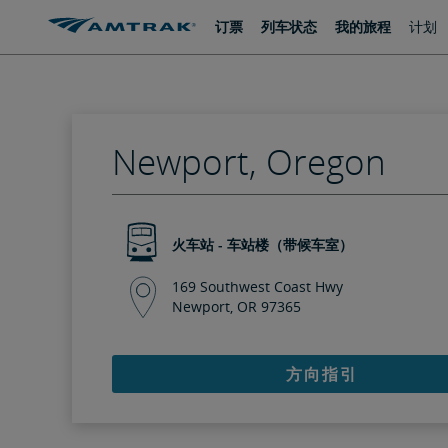
跳
跳
订票
列车状态
我的旅程
计划
转
转
至
至
内
导
容
航
Newport, Oregon
火车站 - 车站楼（带候车室）
169 Southwest Coast Hwy
Newport, OR 97365
方向指引