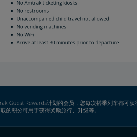
No Amtrak ticketing kiosks
No restrooms
Unaccompanied child travel not allowed
No vending machines
No WiFi
Arrive at least 30 minutes prior to departure
rak Guest Rewards计划的会员，您每次搭乘列车都可获
赚取的积分可用于获得奖励旅行、升级等。