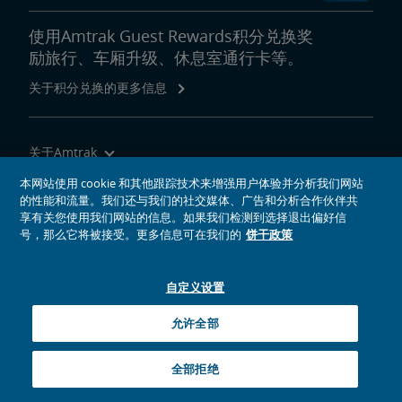
使用Amtrak Guest Rewards积分兑换奖
励旅行、车厢升级、休息室通行卡等。
关于积分兑换的更多信息
关于Amtrak
乘坐Amtrak列车旅行
本网站使用 cookie 和其他跟踪技术来增强用户体验并分析我们网站
的性能和流量。我们还与我们的社交媒体、广告和分析合作伙伴共
网站工具
享有关您使用我们网站的信息。如果我们检测到选择退出偏好信
号，那么它将被接受。更多信息可在我们的
饼干政策
自定义设置
社交媒体偶像
Amtrak的Facebook主页将在新窗口中打开
Amtrak的Twitter主页将在新窗口中打开
Amtrak的Instagram主页将在新窗口中打开
Amtrak的Linkedin主页将在新窗口中打开
Amtrak的YouTube主页将在新窗口中打开
Pinterest将在新窗口中打开
允许全部
© 2026
National Railroad Passenger Corporation
全部拒绝