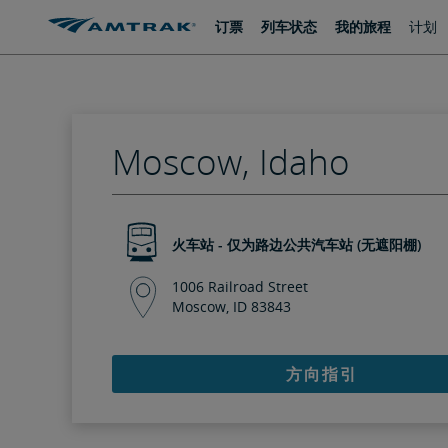
跳
跳
订票
列车状态
我的旅程
计划
转
转
至
至
内
导
容
航
Moscow, Idaho
火车站 - 仅为路边公共汽车站 (无遮阳棚)
1006 Railroad Street
Moscow, ID 83843
方向指引