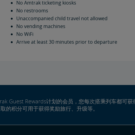
No Amtrak ticketing kiosks
No restrooms
Unaccompanied child travel not allowed
No vending machines
No WiFi
Arrive at least 30 minutes prior to departure
rak Guest Rewards计划的会员，您每次搭乘列车都可获
赚取的积分可用于获得奖励旅行、升级等。