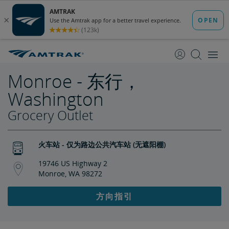
跳
跳
转
转
至
至
内
导
容
航
Monroe - 东行，
Washington
Grocery Outlet
火车站 - 仅为路边公共汽车站 (无遮阳棚)
19746 US Highway 2
Monroe, WA 98272
方向指引