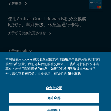
了解更多
使用Amtrak Guest Rewards积分兑换奖
励旅行、车厢升级、休息室通行卡等。
关于积分兑换的更多信息
关于Amtrak
乘坐Amtrak列车旅行
本网站使用 cookie 和其他跟踪技术来增强用户体验并分析我们网站
的性能和流量。我们还与我们的社交媒体、广告和分析合作伙伴共
网站工具
享有关您使用我们网站的信息。如果我们检测到选择退出偏好信
号，那么它将被接受。更多信息可在我们的
饼干政策
自定义设置
社交媒体偶像
Amtrak的Facebook主页将在新窗口中打开
Amtrak的Twitter主页将在新窗口中打开
Amtrak的Instagram主页将在新窗口中打开
Amtrak的Linkedin主页将在新窗口中打开
Amtrak的YouTube主页将在新窗口中打开
Pinterest将在新窗口中打开
允许全部
© 2026
National Railroad Passenger Corporation
全部拒绝