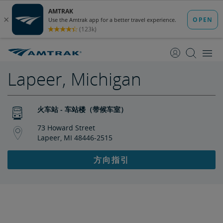
跳
跳
转
转
至
至
内
导
容
航
Lapeer, Michigan
火车站 - 车站楼（带候车室）
73 Howard Street
Lapeer, MI 48446-2515
方向指引