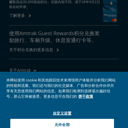
赚取高达30,000奖励积分。优惠内容不同。请于26年9月2日
前在此申请。
了解更多
使用Amtrak Guest Rewards积分兑换奖
励旅行、车厢升级、休息室通行卡等。
关于积分兑换的更多信息
关于Amtrak
乘坐Amtrak列车旅行
本网站使用 cookie 和其他跟踪技术来增强用户体验并分析我们网站
的性能和流量。我们还与我们的社交媒体、广告和分析合作伙伴共
网站工具
享有关您使用我们网站的信息。如果我们检测到选择退出偏好信
号，那么它将被接受。更多信息可在我们的
饼干政策
自定义设置
社交媒体偶像
Amtrak的Facebook主页将在新窗口中打开
Amtrak的Twitter主页将在新窗口中打开
Amtrak的Instagram主页将在新窗口中打开
Amtrak的Linkedin主页将在新窗口中打开
Amtrak的YouTube主页将在新窗口中打开
Pinterest将在新窗口中打开
允许全部