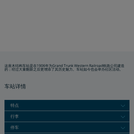
这座木结构车站是在1906年为Grand Trunk Western Railroad铁路公司建造
的；经过大量翻新之后更增添了其历史魅力。车站如今也会举办社区活动。
车站详情
特点
行李
停车