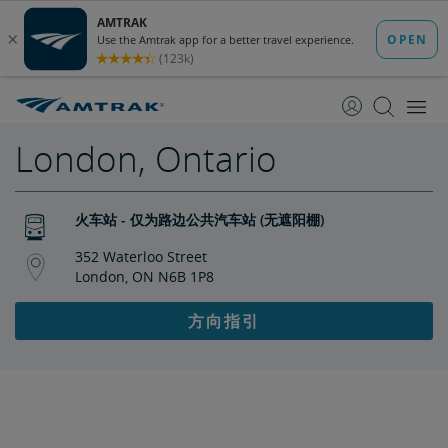
跳
跳
转
转
至
至
内
导
容
航
London, Ontario
火车站 - 仅为路边公共汽车站 (无遮阳棚)
352 Waterloo Street
London, ON N6B 1P8
方向指引