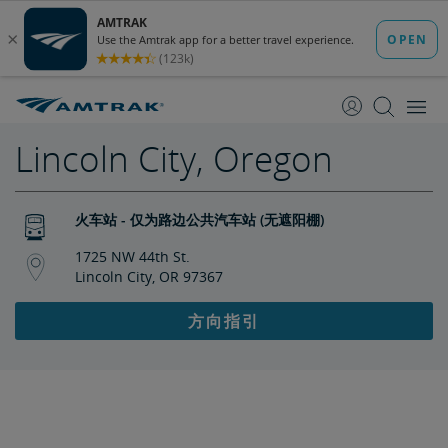
跳
跳
转
转
至
至
内
导
容
航
Lincoln City, Oregon
火车站 - 仅为路边公共汽车站 (无遮阳棚)
1725 NW 44th St.
Lincoln City, OR 97367
方向指引