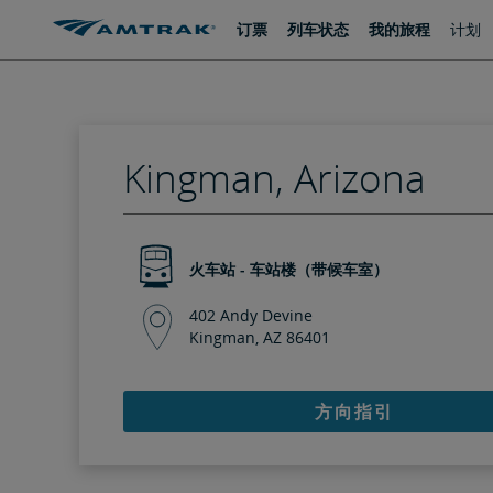
跳
跳
订票
列车状态
我的旅程
计划
转
转
至
至
内
导
容
航
Kingman, Arizona
火车站 - 车站楼（带候车室）
402 Andy Devine
Kingman, AZ 86401
方向指引