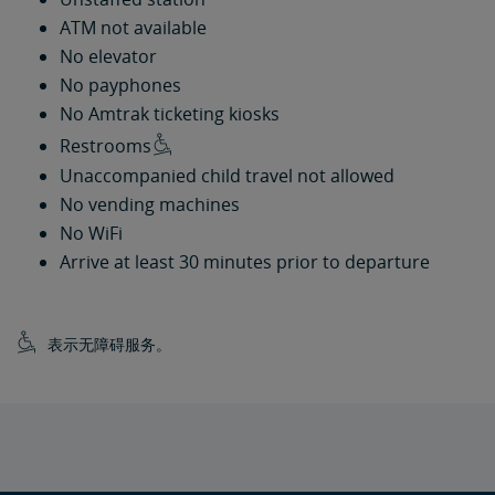
ATM not available
No elevator
No payphones
No Amtrak ticketing kiosks
Restrooms
Unaccompanied child travel not allowed
No vending machines
No WiFi
Arrive at least 30 minutes prior to departure
表示无障碍服务。