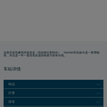
这座历史性建筑经改造后（包括移位和转向），Hamlet车站如今是一座博物
馆，并且是一年一度倍受欢迎的铁路节的举办地。
车站详情
特点
行李
停车