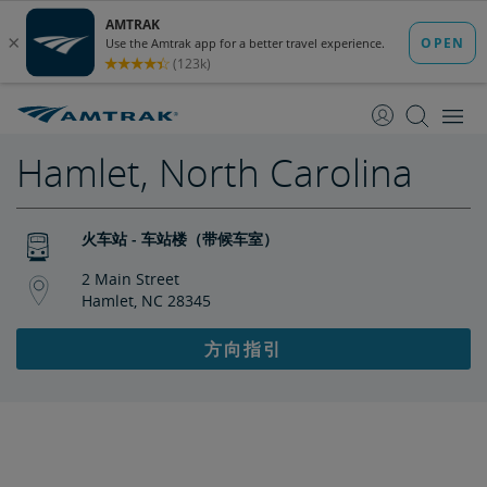
跳
跳
转
转
至
至
内
导
容
航
Hamlet, North Carolina
火车站 - 车站楼（带候车室）
2 Main Street
Hamlet, NC 28345
方向指引