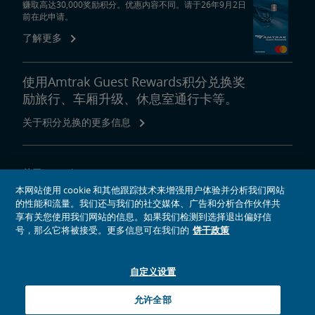
赚取高达30,000奖励积分。优惠内容不同。请于26年9月2日
前在此申请。
了解更多
使用Amtrak Guest Rewards积分兑换奖
励旅行、车厢升级、休息室通行卡等。
关于积分兑换的更多信息
关于Amtrak
本网站使用 cookie 和其他跟踪技术来增强用户体验并分析我们网站
乘坐Amtrak列车旅行
的性能和流量。我们还与我们的社交媒体、广告和分析合作伙伴共
网站工具
享有关您使用我们网站的信息。如果我们检测到选择退出偏好信
号，那么它将被接受。更多信息可在我们的
饼干政策
自定义设置
社交媒体偶像
Amtrak的Facebook主页将在新窗口中打开
Amtrak的Twitter主页将在新窗口中打开
Amtrak的Instagram主页将在新窗口中打开
Amtrak的Linkedin主页将在新窗口中打开
Amtrak的YouTube主页将在新窗口中打开
Pinterest将在新窗口中打开
允许全部