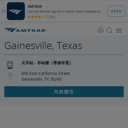
跳
跳
转
转
至
至
内
导
容
航
Gainesville, Texas
火车站 - 车站楼（带候车室）
605 East California Street
Gainesville, TX 76240
方向指引