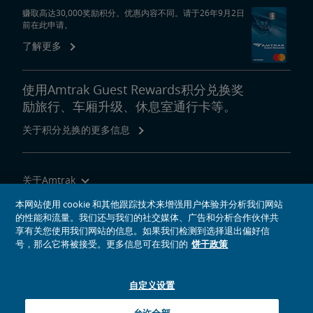
赚取高达30,000奖励积分。优惠内容不同。请于26年9月2日
前在此申请。
了解更多
使用Amtrak Guest Rewards积分兑换奖
励旅行、车厢升级、休息室通行卡等。
关于积分兑换的更多信息
关于Amtrak
乘坐Amtrak列车旅行
本网站使用 cookie 和其他跟踪技术来增强用户体验并分析我们网站
的性能和流量。我们还与我们的社交媒体、广告和分析合作伙伴共
网站工具
享有关您使用我们网站的信息。如果我们检测到选择退出偏好信
号，那么它将被接受。更多信息可在我们的
饼干政策
自定义设置
社交媒体偶像
Amtrak的Facebook主页将在新窗口中打开
Amtrak的Twitter主页将在新窗口中打开
Amtrak的Instagram主页将在新窗口中打开
Amtrak的Linkedin主页将在新窗口中打开
Amtrak的YouTube主页将在新窗口中打开
Pinterest将在新窗口中打开