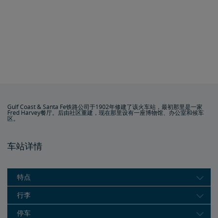
Gulf Coast & Santa Fe铁路公司于1902年修建了该火车站，最初那里是一家
Fred Harvey餐厅。后由社区重建，现在那里设有一座博物馆、办公室和候车
区。
车站详情
特点
行李
停车