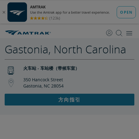
跳
跳
转
转
至
至
内
导
容
航
Gastonia, North Carolina
火车站 - 车站楼（带候车室）
350 Hancock Street
Gastonia, NC 28054
方向指引