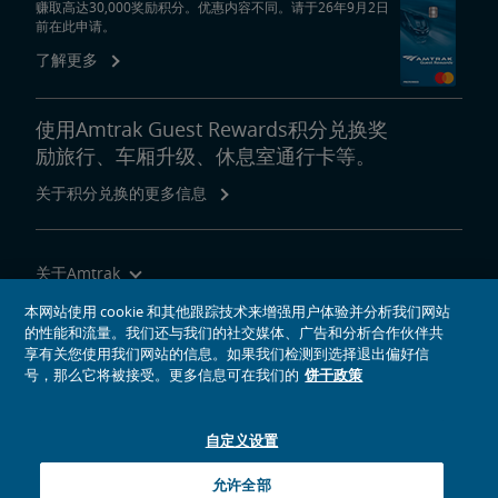
赚取高达30,000奖励积分。优惠内容不同。请于26年9月2日
前在此申请。
了解更多
使用Amtrak Guest Rewards积分兑换奖
励旅行、车厢升级、休息室通行卡等。
关于积分兑换的更多信息
关于Amtrak
乘坐Amtrak列车旅行
本网站使用 cookie 和其他跟踪技术来增强用户体验并分析我们网站
的性能和流量。我们还与我们的社交媒体、广告和分析合作伙伴共
网站工具
享有关您使用我们网站的信息。如果我们检测到选择退出偏好信
号，那么它将被接受。更多信息可在我们的
饼干政策
自定义设置
社交媒体偶像
Amtrak的Facebook主页将在新窗口中打开
Amtrak的Twitter主页将在新窗口中打开
Amtrak的Instagram主页将在新窗口中打开
Amtrak的Linkedin主页将在新窗口中打开
Amtrak的YouTube主页将在新窗口中打开
Pinterest将在新窗口中打开
允许全部