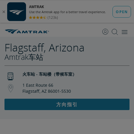
跳
跳
转
转
至
至
内
导
容
航
Flagstaff, Arizona
Amtrak车站
火车站 - 车站楼（带候车室）
1 East Route 66
Flagstaff, AZ 86001-5530
方向指引