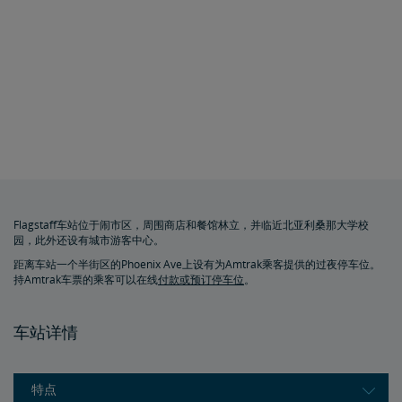
Flagstaff车站位于闹市区，周围商店和餐馆林立，并临近北亚利桑那大学校
园，此外还设有城市游客中心。
距离车站一个半街区的Phoenix Ave上设有为Amtrak乘客提供的过夜停车位。
持Amtrak车票的乘客可以在线
付款或预订停车位
。
车站详情
特点