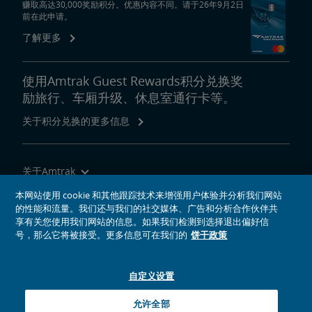
赚取高达30,000奖励积分。优惠内容不同。请于26年9月2日
前在此申请。
了解更多
使用Amtrak Guest Rewards积分兑换奖
励旅行、车厢升级、休息室通行卡等。
关于积分兑换的更多信息
关于Amtrak
乘坐Amtrak列车旅行
本网站使用 cookie 和其他跟踪技术来增强用户体验并分析我们网站
的性能和流量。我们还与我们的社交媒体、广告和分析合作伙伴共
网站工具
享有关您使用我们网站的信息。如果我们检测到选择退出偏好信
号，那么它将被接受。更多信息可在我们的
饼干政策
自定义设置
社交媒体偶像
Amtrak的Facebook主页将在新窗口中打开
Amtrak的Twitter主页将在新窗口中打开
Amtrak的Instagram主页将在新窗口中打开
Amtrak的Linkedin主页将在新窗口中打开
Amtrak的YouTube主页将在新窗口中打开
Pinterest将在新窗口中打开
允许全部