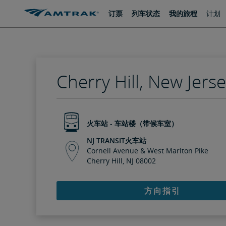
跳
跳
订票
列车状态
我的旅程
计划
转
转
至
至
内
导
容
航
Cherry Hill, New Jers
火车站 - 车站楼（带候车室）
NJ TRANSIT火车站
Cornell Avenue & West Marlton Pike
Cherry Hill, NJ 08002
方向指引