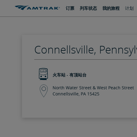
跳
跳
订票
列车状态
我的旅程
计划
转
转
至
至
内
导
容
航
Connellsville, Pennsy
火车站 - 有顶站台
North Water Street & West Peach Street
Connellsville, PA 15425