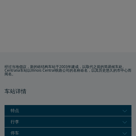
经过当地倡议，新的砖结构车站于2003年建成，以取代之前的简易候车处。
Centralia车站以Illinois Central铁路公司的名称命名，以其历史悠久的市中心而
闻名。
车站详情
特点
行李
停车