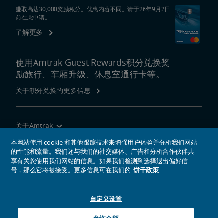
赚取高达30,000奖励积分。优惠内容不同。请于26年9月2日
前在此申请。
了解更多
使用Amtrak Guest Rewards积分兑换奖
励旅行、车厢升级、休息室通行卡等。
关于积分兑换的更多信息
关于Amtrak
乘坐Amtrak列车旅行
本网站使用 cookie 和其他跟踪技术来增强用户体验并分析我们网站
的性能和流量。我们还与我们的社交媒体、广告和分析合作伙伴共
网站工具
享有关您使用我们网站的信息。如果我们检测到选择退出偏好信
号，那么它将被接受。更多信息可在我们的
饼干政策
自定义设置
社交媒体偶像
Amtrak的Facebook主页将在新窗口中打开
Amtrak的Twitter主页将在新窗口中打开
Amtrak的Instagram主页将在新窗口中打开
Amtrak的Linkedin主页将在新窗口中打开
Amtrak的YouTube主页将在新窗口中打开
Pinterest将在新窗口中打开