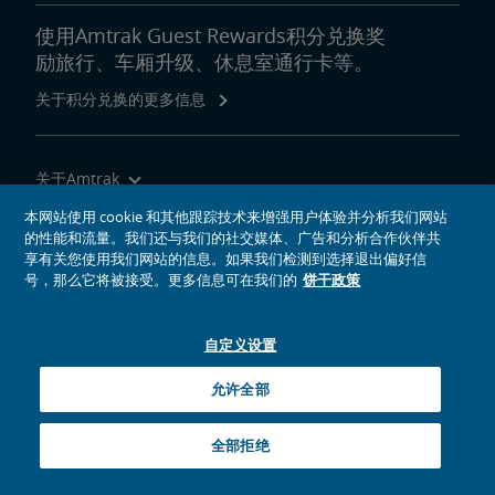
使用Amtrak Guest Rewards积分兑换奖
励旅行、车厢升级、休息室通行卡等。
关于积分兑换的更多信息
关于Amtrak
乘坐Amtrak列车旅行
本网站使用 cookie 和其他跟踪技术来增强用户体验并分析我们网站
的性能和流量。我们还与我们的社交媒体、广告和分析合作伙伴共
网站工具
享有关您使用我们网站的信息。如果我们检测到选择退出偏好信
号，那么它将被接受。更多信息可在我们的
饼干政策
自定义设置
社交媒体偶像
Amtrak的Facebook主页将在新窗口中打开
Amtrak的Twitter主页将在新窗口中打开
Amtrak的Instagram主页将在新窗口中打开
Amtrak的Linkedin主页将在新窗口中打开
Amtrak的YouTube主页将在新窗口中打开
Pinterest将在新窗口中打开
允许全部
© 2026
National Railroad Passenger Corporation
全部拒绝