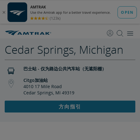
跳
跳
转
转
至
至
内
导
容
航
Cedar Springs, Michigan
巴士站 - 仅为路边公共汽车站（无遮阳棚）
Citgo加油站
4010 17 Mile Road
Cedar Springs, MI 49319
方向指引