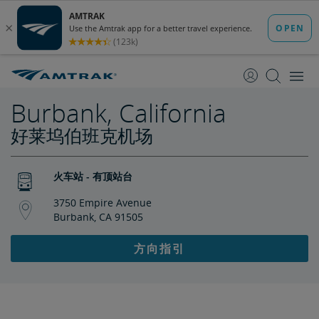
跳
跳
转
转
至
至
内
导
容
航
Burbank, California
好莱坞伯班克机场
火车站 - 有顶站台
3750 Empire Avenue
Burbank, CA 91505
方向指引