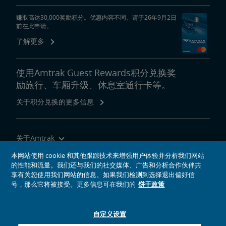
赚取高达30,000奖励积分。优惠内容不同。请于26年9月2日
前在此申请。
了解更多
使用Amtrak Guest Rewards积分兑换奖
励旅行、车厢升级、休息室通行卡等。
关于积分兑换的更多信息
关于Amtrak
乘坐Amtrak列车旅行
本网站使用 cookie 和其他跟踪技术来增强用户体验并分析我们网站
的性能和流量。我们还与我们的社交媒体、广告和分析合作伙伴共
网站工具
享有关您使用我们网站的信息。如果我们检测到选择退出偏好信
号，那么它将被接受。更多信息可在我们的
饼干政策
自定义设置
社交媒体偶像
Amtrak的Facebook主页将在新窗口中打开
Amtrak的Twitter主页将在新窗口中打开
Amtrak的Instagram主页将在新窗口中打开
Amtrak的Linkedin主页将在新窗口中打开
Amtrak的YouTube主页将在新窗口中打开
Pinterest将在新窗口中打开