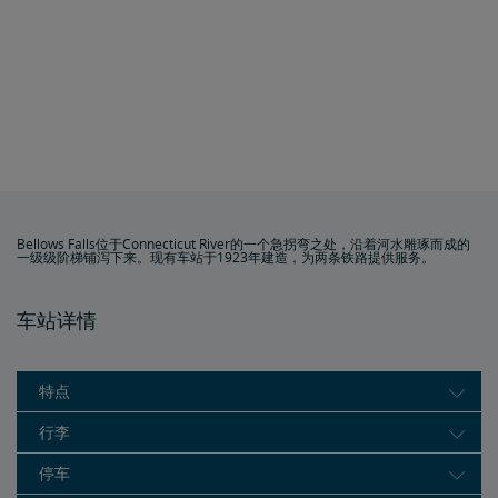
Bellows Falls位于Connecticut River的一个急拐弯之处，沿着河水雕琢而成的
一级级阶梯铺泻下来。现有车站于1923年建造，为两条铁路提供服务。
车站详情
特点
行李
停车