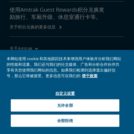
使用Amtrak Guest Rewards积分兑换奖
励旅行、车厢升级、休息室通行卡等。
关于积分兑换的更多信息
关于Amtrak
乘坐Amtrak列车旅行
本网站使用 cookie 和其他跟踪技术来增强用户体验并分析我们网站
的性能和流量。我们还与我们的社交媒体、广告和分析合作伙伴共
网站工具
享有关您使用我们网站的信息。如果我们检测到选择退出偏好信
号，那么它将被接受。更多信息可在我们的
饼干政策
自定义设置
社交媒体偶像
Amtrak的Facebook主页将在新窗口中打开
Amtrak的Twitter主页将在新窗口中打开
Amtrak的Instagram主页将在新窗口中打开
Amtrak的Linkedin主页将在新窗口中打开
Amtrak的YouTube主页将在新窗口中打开
Pinterest将在新窗口中打开
允许全部
© 2026
National Railroad Passenger Corporation
全部拒绝