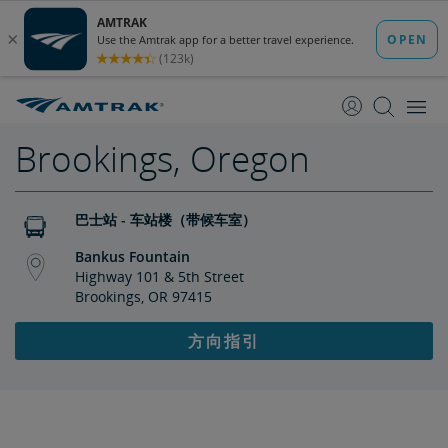
跳
跳
转
转
至
至
内
导
容
航
Brookings, Oregon
巴士站 - 车站楼（带候车室）
Bankus Fountain
Highway 101 & 5th Street
Brookings, OR 97415
方向指引