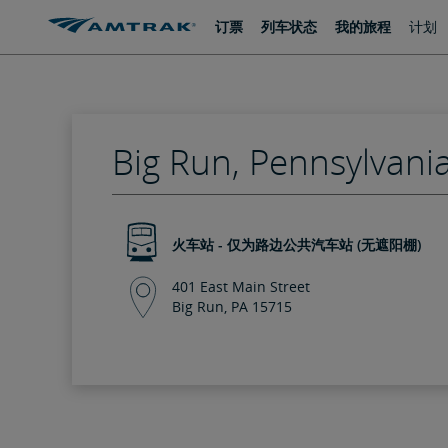
跳
跳
订票
列车状态
我的旅程
计划
转
转
至
至
内
导
容
航
Big Run, Pennsylvani
火车站 - 仅为路边公共汽车站 (无遮阳棚)
401 East Main Street
Big Run, PA 15715