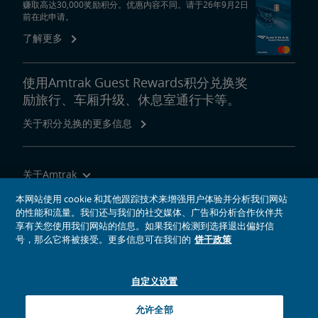
赚取高达30,000奖励积分。优惠内容不同。请于26年9月2日
前在此申请。
了解更多
使用Amtrak Guest Rewards积分兑换奖
励旅行、车厢升级、休息室通行卡等。
关于积分兑换的更多信息
关于Amtrak
乘坐Amtrak列车旅行
本网站使用 cookie 和其他跟踪技术来增强用户体验并分析我们网站
的性能和流量。我们还与我们的社交媒体、广告和分析合作伙伴共
网站工具
享有关您使用我们网站的信息。如果我们检测到选择退出偏好信
号，那么它将被接受。更多信息可在我们的
饼干政策
自定义设置
社交媒体偶像
Amtrak的Facebook主页将在新窗口中打开
Amtrak的Twitter主页将在新窗口中打开
Amtrak的Instagram主页将在新窗口中打开
Amtrak的Linkedin主页将在新窗口中打开
Amtrak的YouTube主页将在新窗口中打开
Pinterest将在新窗口中打开
允许全部