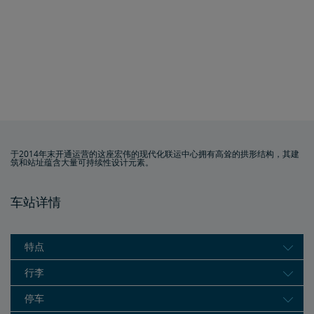
于2014年末开通运营的这座宏伟的现代化联运中心拥有高耸的拱形结构，其建
筑和站址蕴含大量可持续性设计元素。
车站详情
特点
行李
停车