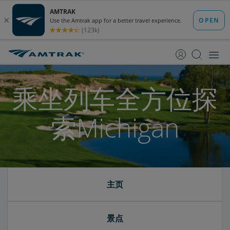
跳
跳
转
转
至
至
内
导
容
航
乘坐列车全方位探
索Michigan
主页
景点