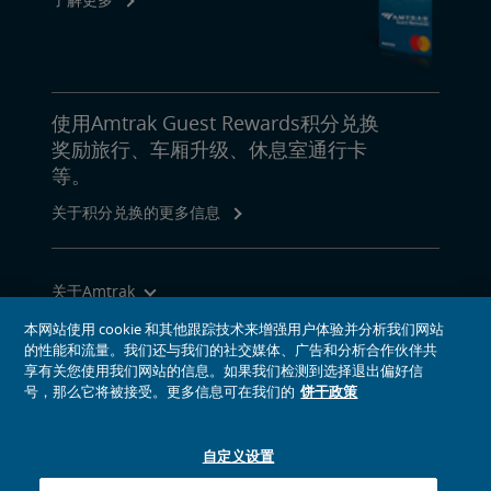
使用Amtrak Guest Rewards积分兑换
奖励旅行、车厢升级、休息室通行卡
等。
关于积分兑换的更多信息
关于Amtrak
乘坐Amtrak列车旅行
本网站使用 cookie 和其他跟踪技术来增强用户体验并分析我们网站
的性能和流量。我们还与我们的社交媒体、广告和分析合作伙伴共
网站工具
享有关您使用我们网站的信息。如果我们检测到选择退出偏好信
号，那么它将被接受。更多信息可在我们的
饼干政策
自定义设置
社交媒体偶像
Amtrak的Facebook主页将在新窗口中打开
Amtrak的Twitter主页将在新窗口中打开
Amtrak的Instagram主页将在新窗口中打开
Amtrak的Linkedin主页将在新窗口中打开
Amtrak的YouTube主页将在新窗口中打开
Pinterest将在新窗口中打开