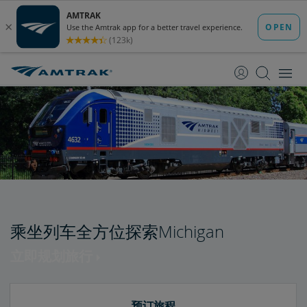
跳
跳
转
转
至
至
内
导
容
航
乘坐列车全方位探索Michigan
立即规划旅行
预订旅程