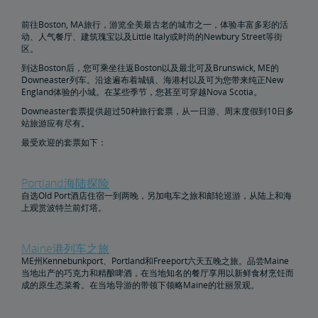
国家冰川公园铁路之旅
前往Boston, MA旅行，游览全美最古老的城市之一，体验丰富多彩的活
动、人气餐厅、建筑瑰宝以及Little Italy或时尚的Newbury Street等街
乘坐列车探索大峡谷
区。
到达Boston后，您可乘坐往返Boston以及最北可及Brunswick, ME的
Downeaster列车。沿途遍布着城镇、海港村以及可为您带来纯正New
乘坐列车前往DC
England体验的小城。在某些季节，您甚至可穿越Nova Scotia。
Downeaster套票提供超过50种旅行套票，从一日游、周末度假到10日多
一起登上火车，来一次家庭旅行
站旅游应有尽有。
最受欢迎的套票如下：
Portland海陆探险
自选Old Port酒店住宿一到两晚，另加电车之旅和邮轮巡游，从陆上和海
上观赏波特兰前灯塔。
Maine港列车之旅
ME州Kennebunkport、Portland和Freeport六天五晚之旅。品尝Maine
当地出产的巧克力和精酿啤酒，在当地知名的餐厅享用以新鲜食材烹饪而
成的原生态菜肴。在当地导游的带领下领略Maine的壮丽景观。