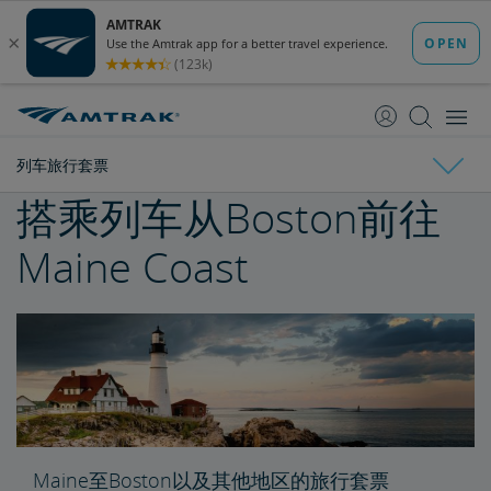
跳
跳
转
转
至
至
内
导
容
航
列车旅行套票
搭乘列车从Boston前往
Amtrak度假
Maine Coast
列车旅行套票
搭乘列车从Boston前往Maine Coast
Vancouver至Seattle过夜旅行套票
滑雪之旅—Montana西北部
Maine至Boston以及其他地区的旅行套票