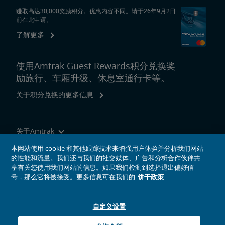
赚取高达30,000奖励积分。优惠内容不同。请于26年9月2日
前在此申请。
了解更多
使用Amtrak Guest Rewards积分兑换奖
励旅行、车厢升级、休息室通行卡等。
关于积分兑换的更多信息
关于Amtrak
乘坐Amtrak列车旅行
本网站使用 cookie 和其他跟踪技术来增强用户体验并分析我们网站
的性能和流量。我们还与我们的社交媒体、广告和分析合作伙伴共
网站工具
享有关您使用我们网站的信息。如果我们检测到选择退出偏好信
号，那么它将被接受。更多信息可在我们的
饼干政策
自定义设置
社交媒体偶像
Amtrak的Facebook主页将在新窗口中打开
Amtrak的Twitter主页将在新窗口中打开
Amtrak的Instagram主页将在新窗口中打开
Amtrak的Linkedin主页将在新窗口中打开
Amtrak的YouTube主页将在新窗口中打开
Pinterest将在新窗口中打开