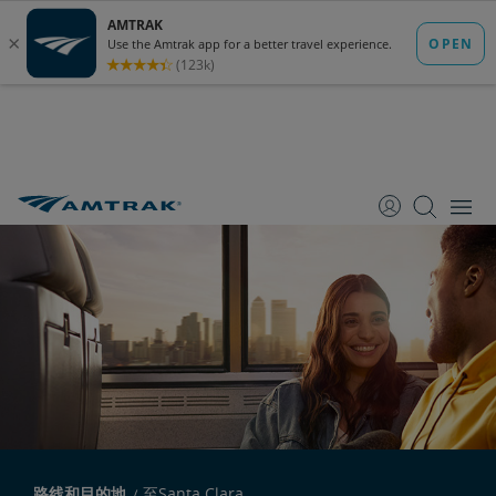
跳
跳
跳
转
转
转
至
至
至
内
导
底
容
航
部
路线和目的地
至Santa Clara