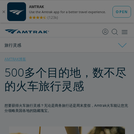
跳
跳
转
转
至
至
内
导
容
航
旅行灵感
AMTRAK博客
500多个目的地，数不尽
旅行灵感
的火车旅行灵感
火车站附近的国家公园
4条最美火车路线
想要获得火车旅行灵感？无论是商务旅行还是周末度假，Amtrak火车能让您充
分领略美国各地的隐藏瑰宝。
Coast Starlight沿途优美景色
4个热门海滩火车目的地