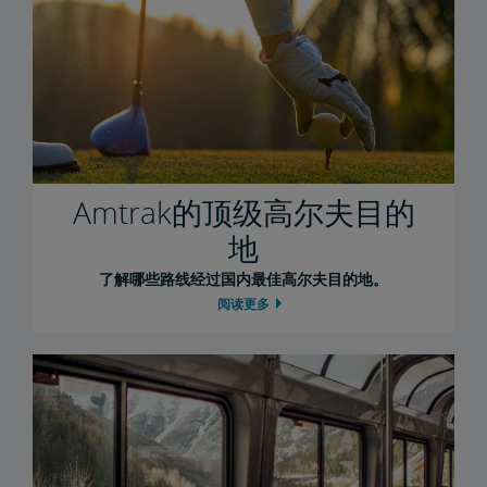
顶级高尔夫目的地
火车旅行提示
10条普通车厢过夜小贴士
7条携子女出行小贴士
免费携带滑雪单板和双板乘车
5件必备打包清单物品
通过Google地图追踪列车
Amtrak的运作方式
Amtrak的顶级高尔夫目的
Auto Train 101
Amtrak会因降雪天气取消列车班次吗？
卧铺101：单人小室对比卧室
家庭间与卧室套房：有什么区别？
Amtrak无线网络
如何查看列车状态
Amtrak Red Cap行李协助
行李101：您能携带的登车物品
定制您的Amtrak体验
季节之乐
地
了解哪些路线经过国内最佳高尔夫目的地。
轻松乘坐列车，畅享4城圣诞节日体验
5条冬日最佳列车路线
阅读更多