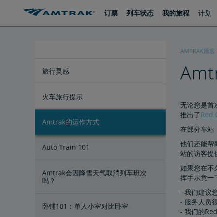
跳
跳
订票
列车状态
我的旅程
计划
转
转
至
至
内
导
容
航
AMTRAK博客
Am
旅行灵感
火车站附近的国家公园
4条最美火车路线
Coast Starlight沿途优美景色
4个热门海滩火车目的地
顶级高尔夫目的地
火车旅行提示
无论您是首
推出了
Red
Amtrak的运作方式
10条普通车厢过夜小贴士
7条携子女出行小贴士
免费携带滑雪单板和双板乘车
5件必备打包清单物品
通过Google地图追踪列车
在部分车站，
他们还能帮
Auto Train 101
站的访客提
如果您在不
Amtrak会因降雪天气取消列车班次
挥手示意一
吗？
- 我们建议
- 服务人
卧铺101：单人小室对比卧室
- 我们的R