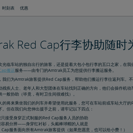
时刻表
优惠
trak Red Cap行李协助随
次光临车站的独自出行的旅客，还是提着大包小包行李的五口之家，在我
 Cap搬运
服务——由专门的Amtrak员工为您提供行李搬运服务。
我们为Amtrak旅客提供Red Cap服务，帮助他们搬运行李往返列车。不过
助残疾人士、老年人和大型团体在车站找到正确的方向，他们会操作机动车
供一般协助（毕竟，有时卫生间很难找）。
久的将来乘坐我们的列车并希望使用此服务，您可在车站前或车站大厅的Red
下。但在我们向您伸出援手之前，请牢记以下四点：
您只接受身穿正式制服的Red Cap服务人员的协助
员很容易分辨——身穿红衬衫，头戴棒球帽的人就是
ed Cap服务面向所有Amtrak旅客提供（如果您愿意，也可以给小费！）