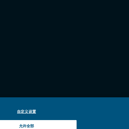
中打开
窗口中打开
将在新窗口中打开
中打开
自定义设置
允许全部