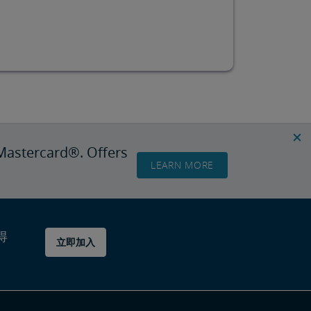
Mastercard®. Offers
LEARN MORE
得
立即加入