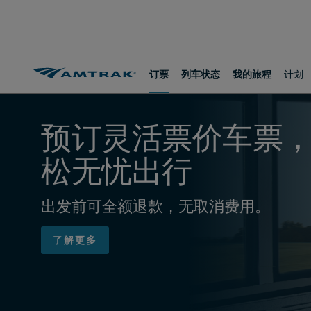
跳
跳
跳
转
转
转
至
至
至
内
导
底
容
航
部
订票
列车状态
我的旅程
计划
​​​​​​​预订灵活票价车
松无忧出行
出发前可全额退款，无取消费用。
了解更多