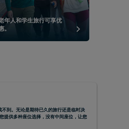
老年人和学生旅行可享优
一起出发
惠。
乘车享受
本找不到。无论是期待已久的旅行还是临时决
您提供多种座位选择，没有中间座位，让您