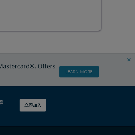
Mastercard®. Offers
LEARN MORE
得
立即加入