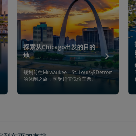
探索从Chicago出发的目的
地
规划前往Milwaukee、St. Louis或Detroit
。
的休闲之旅，享受超值低价车票。