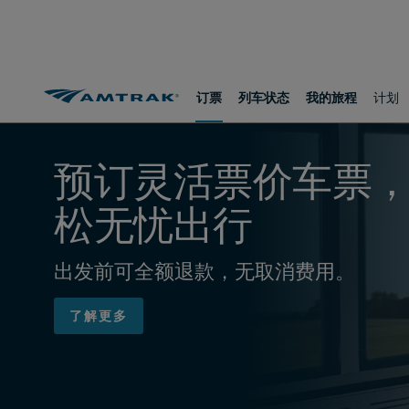
跳
跳
跳
转
转
转
至
至
至
内
导
底
容
航
部
订票
列车状态
我的旅程
计划
​​​​​​​预订灵活票价车
松无忧出行
出发前可全额退款，无取消费用。
了解更多