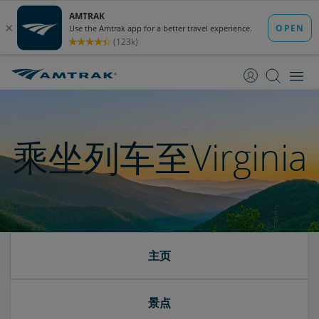
跳
跳
转
转
至
至
内
导
容
航
乘坐列车至Virginia
主页
景点