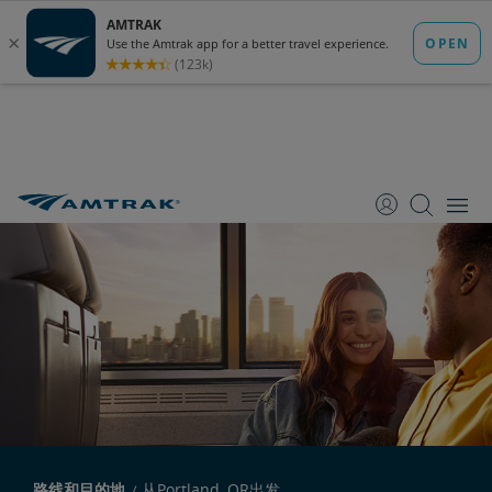
跳
跳
跳
转
转
转
至
至
至
内
导
底
容
航
部
路线和目的地
从Portland, OR出发