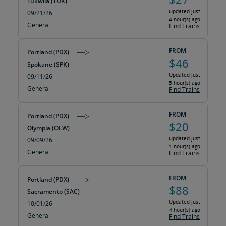
Tukwila (TUK)
Updated just
09/21/26
4 hour(s) ago
General
Find Trains
FROM
Portland (PDX)
$46
Spokane (SPK)
Updated just
09/11/26
5 hour(s) ago
General
Find Trains
FROM
Portland (PDX)
$20
Olympia (OLW)
Updated just
09/09/26
1 hour(s) ago
General
Find Trains
FROM
Portland (PDX)
$88
Sacramento (SAC)
Updated just
10/01/26
4 hour(s) ago
General
Find Trains