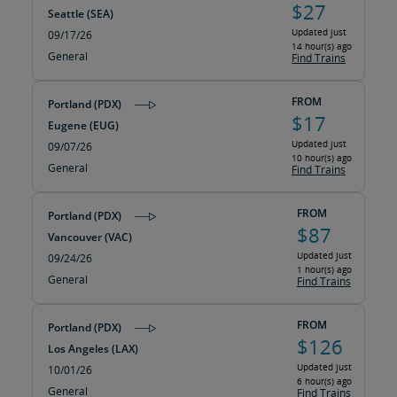
$27
Seattle (SEA)
Updated just
09/17/26
14 hour(s) ago
General
Find Trains
FROM
Portland (PDX)
$17
Eugene (EUG)
Updated just
09/07/26
10 hour(s) ago
General
Find Trains
FROM
Portland (PDX)
$87
Vancouver (VAC)
Updated just
09/24/26
1 hour(s) ago
General
Find Trains
FROM
Portland (PDX)
$126
Los Angeles (LAX)
Updated just
10/01/26
6 hour(s) ago
General
Find Trains