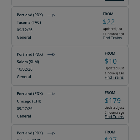
FROM
Portland (PDX)
$22
Tacoma (TAC)
Updated just
09/12/26
11 hour(s) ago
General
Find Trains
FROM
Portland (PDX)
$10
Salem (SLM)
Updated just
10/02/26
3 hour(s) ago
General
Find Trains
FROM
Portland (PDX)
$179
Chicago (CHI)
Updated just
09/27/26
7 hour(s) ago
General
Find Trains
FROM
Portland (PDX)
$27