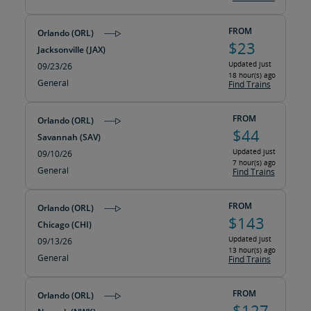
FROM
Orlando (ORL)
$23
Jacksonville (JAX)
Updated just
09/23/26
18 hour(s) ago
General
Find Trains
FROM
Orlando (ORL)
$44
Savannah (SAV)
Updated just
09/10/26
7 hour(s) ago
General
Find Trains
FROM
Orlando (ORL)
$143
Chicago (CHI)
Updated just
09/13/26
13 hour(s) ago
General
Find Trains
FROM
Orlando (ORL)
$127