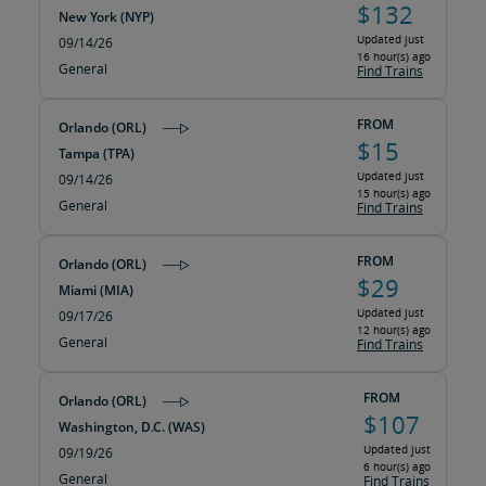
$132
New York (NYP)
Updated just
09/14/26
16 hour(s) ago
General
Find Trains
FROM
Orlando (ORL)
$15
Tampa (TPA)
Updated just
09/14/26
15 hour(s) ago
General
Find Trains
FROM
Orlando (ORL)
$29
Miami (MIA)
Updated just
09/17/26
12 hour(s) ago
General
Find Trains
FROM
Orlando (ORL)
$107
Washington, D.C. (WAS)
Updated just
09/19/26
6 hour(s) ago
General
Find Trains