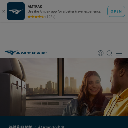
跳
跳
跳
转
转
转
至
至
至
内
导
底
容
航
部
路线和目的地
从Orlando出发