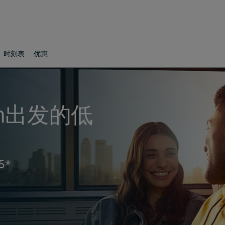
时刻表
优惠
ton出发的低
5*