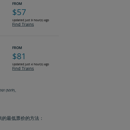
FROM
$57
Updated just 9 hour(s) ago
Find Trains
FROM
$81
Updated just 4 hour(s) ago
Find Trains
 (NYP)。
供的最低票价的方法：