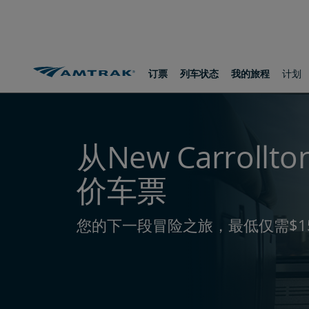
跳
跳
跳
转
转
转
至
至
至
内
导
底
容
航
部
路线和目的地
从New Carrollton出发
订票
列车状态
我的旅程
计划
从New Carroll
价车票
您的下一段冒险之旅，最低仅需$1