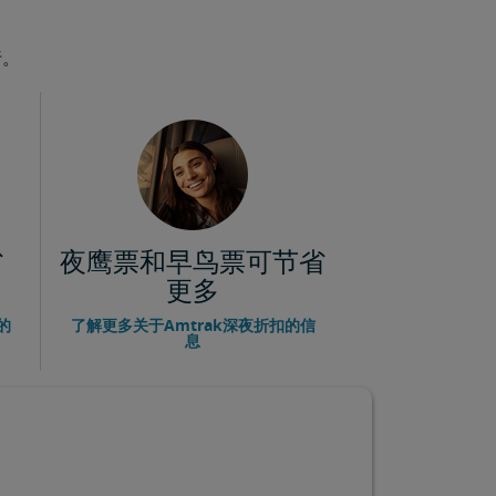
行。
省
夜鹰票和早鸟票可节省
更多
的
了解更多关于Amtrak深夜折扣的信
息