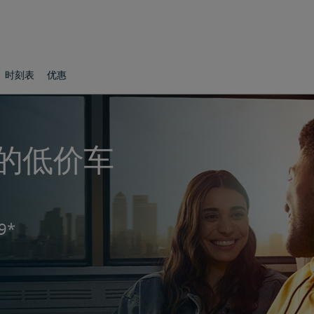
时刻表
优惠
出发的低价车
9*