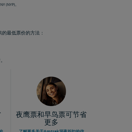
 (NYP)。
供的最低票价的方法：
行。
省
夜鹰票和早鸟票可节省
更多
的
了解更多关于Amtrak深夜折扣的信