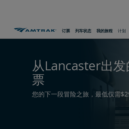
跳
跳
跳
转
转
转
至
至
至
内
导
底
容
航
部
路线和目的地
从Lancaster出发
订票
列车状态
我的旅程
计划
从Lancaster
票
您的下一段冒险之旅，最低仅需$2