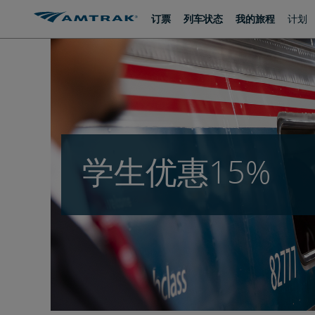
跳
跳
订票
列车状态
我的旅程
计划
转
转
至
至
内
导
容
航
学生优惠15%