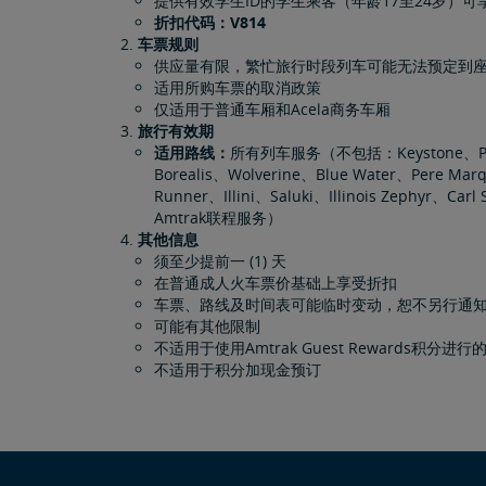
提供有效学生ID的学生乘客（年龄17至24岁）可
折扣代码：V814
车票规则
供应量有限，繁忙旅行时段列车可能无法预定到
适用所购车票的取消政策
仅适用于普通车厢和Acela商务车厢
旅行有效期
适用路线：
所有列车服务（不包括：Keystone、Pennsyl
Borealis、Wolverine、Blue Water、Pere Marque
Runner、Illini、Saluki、Illinois Zephyr、Car
Amtrak联程服务）
其他信息
须至少提前一 (1) 天
在普通成人火车票价基础上享受折扣
车票、路线及时间表可能临时变动，恕不另行通
可能有其他限制
不适用于使用Amtrak Guest Rewards积分进
不适用于积分加现金预订