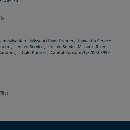
享15%折扣
座位
vanian、Missouri River Runner、Hiawatha Service、
tte、Lincoln Service、Lincoln Service Missouri River
l Sandburg、Gold Runner、Capitol Corridor以及7000-8999
知
行的预订。