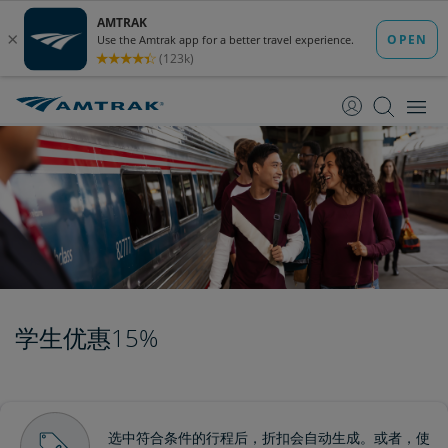
跳
跳
转
转
至
至
内
导
容
航
学生优惠15%
选中符合条件的行程后，折扣会自动生成。或者，使