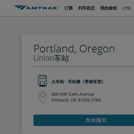
跳
跳
订票
列车状态
我的旅程
计划
转
转
至
至
内
导
容
航
Portland, Oregon
Union车站
火车站 - 车站楼（带候车室）
800 NW Sixth Avenue
Portland, OR 97209-3789
方向指引