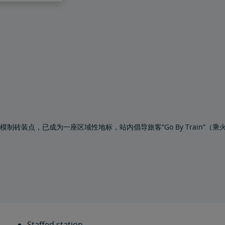
赤土陶砖和模制砖装点，已成为一座区域性地标，站内倡导旅客“Go By Trai
Staffed station