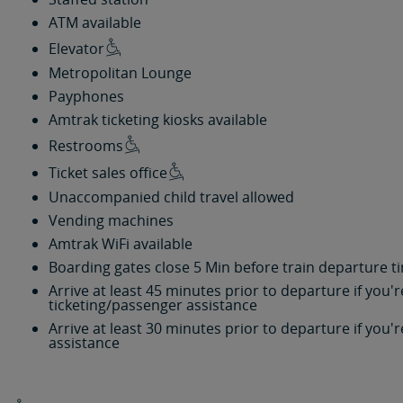
ATM available
Elevator
Metropolitan Lounge
Payphones
Amtrak ticketing kiosks available
Restrooms
Ticket sales office
Unaccompanied child travel allowed
Vending machines
Amtrak WiFi available
Boarding gates close 5 Min before train departure t
Arrive at least 45 minutes prior to departure if you
ticketing/passenger assistance
Arrive at least 30 minutes prior to departure if you
assistance