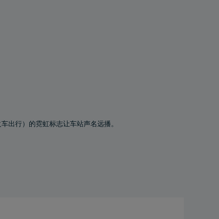
n”（乘火车出行）的霓虹标志让车站声名远播。