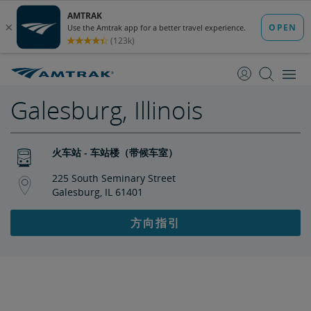
跳
跳
转
转
至
至
内
导
容
航
Galesburg, Illinois
火车站 - 车站楼（带候车室）
225 South Seminary Street
Galesburg, IL 61401
方向指引