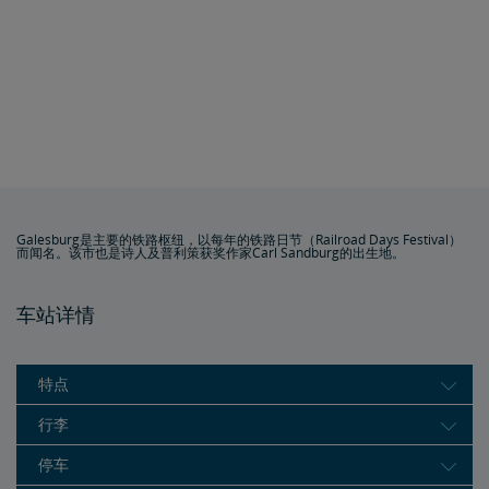
Galesburg是主要的铁路枢纽，以每年的铁路日节（Railroad Days Festival）
而闻名。该市也是诗人及普利策获奖作家Carl Sandburg的出生地。
车站详情
特点
行李
停车