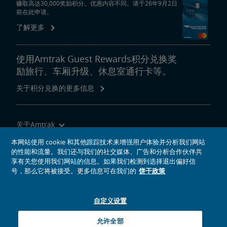
赚取高达30,000奖励积分。优惠内容不同。请于26年9月2日
前在此申请。
了解更多
使用Amtrak Guest Rewards积分兑换奖
励旅行、车厢升级、休息室通行卡等。
关于积分兑换的更多信息
关于Amtrak
乘坐Amtrak列车旅行
本网站使用 cookie 和其他跟踪技术来增强用户体验并分析我们网站
的性能和流量。我们还与我们的社交媒体、广告和分析合作伙伴共
网站工具
享有关您使用我们网站的信息。如果我们检测到选择退出偏好信
号，那么它将被接受。更多信息可在我们的
饼干政策
自定义设置
社交媒体偶像
Amtrak的Facebook主页将在新窗口中打开
Amtrak的Twitter主页将在新窗口中打开
Amtrak的Instagram主页将在新窗口中打开
Amtrak的Linkedin主页将在新窗口中打开
Amtrak的YouTube主页将在新窗口中打开
Pinterest将在新窗口中打开
允许全部