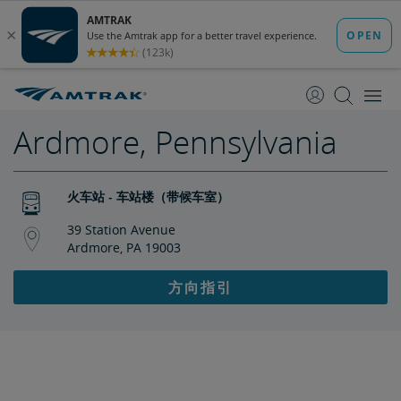
跳
跳
转
转
至
至
内
导
容
航
Ardmore, Pennsylvania
火车站 - 车站楼（带候车室）
39 Station Avenue
Ardmore, PA 19003
方向指引