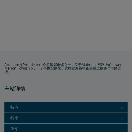
Ardmore是Philadelphia众多远郊市镇之一，位于Main Line线路上的Lower
Merion Township，一个半世纪以来，这些远郊市镇都是通过铁路与市区连
接。
车站详情
特点
行李
停车