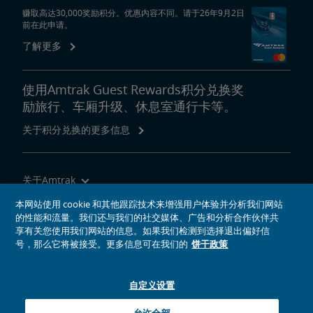
赚取高达30,000奖励积分。优惠内容不同。请于26年9月2日
前在此申请。
了解更多
使用Amtrak Guest Rewards积分兑换奖
励旅行、车厢升级、休息室通行卡等。
关于积分兑换的更多信息
关于Amtrak
乘坐Amtrak列车旅行
本网站使用 cookie 和其他跟踪技术来增强用户体验并分析我们网站
的性能和流量。我们还与我们的社交媒体、广告和分析合作伙伴共
网站工具
享有关您使用我们网站的信息。如果我们检测到选择退出偏好信
号，那么它将被接受。更多信息可在我们的
饼干政策
自定义设置
社交媒体偶像
Amtrak的Facebook主页将在新窗口中打开
Amtrak的Twitter主页将在新窗口中打开
Amtrak的Instagram主页将在新窗口中打开
Amtrak的Linkedin主页将在新窗口中打开
Amtrak的YouTube主页将在新窗口中打开
Pinterest将在新窗口中打开